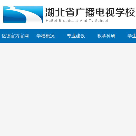
亿德官方官网
学校概况
专业建设
教学科研
学