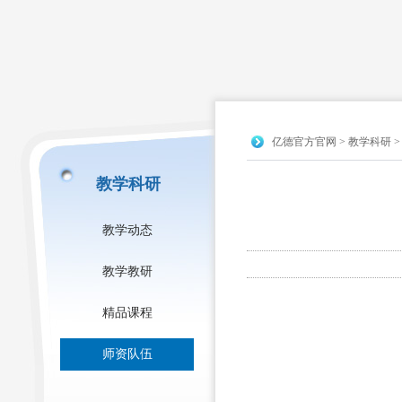
亿德官方官网
>
教学科研
教学科研
教学动态
教学教研
精品课程
师资队伍